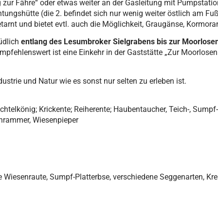
g zur Fähre“ oder etwas weiter an der Gasleitung mit Pumpstation
ungshütte (die 2. befindet sich nur wenig weiter östlich am Fu
arnt und bietet evtl. auch die Möglichkeit, Graugänse, Kormora
üdlich
entlang des Lesumbroker Sielgrabens bis zur Moorlosen-
Empfehlenswert ist eine Einkehr in der Gaststätte „Zur Moorlos
trie und Natur wie es sonst nur selten zu erleben ist.
achtelkönig; Krickente; Reiherente; Haubentaucher, Teich-, Sumpf
hrammer, Wiesenpieper
be Wiesenraute, Sumpf-Platterbse, verschiedene Seggenarten, Kr