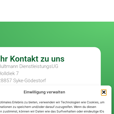
Ihr Kontakt zu uns
Bultmann DienstleistungsUG
Holldiek 7
28857 Syke-Gödestorf
Tel. 04240-6629884
Einwilligung verwalten
Mobil 0174-9249575
E-Mail:
info@landschaftsservice-syke.de
optimales Erlebnis zu bieten, verwenden wir Technologien wie Cookies, um
mationen zu speichern und/oder darauf zuzugreifen. Wenn du diesen
n zustimmst, können wir Daten wie das Surfverhalten oder eindeutige IDs